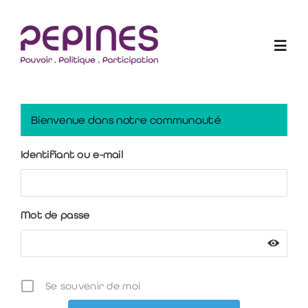
Skip
to
Togg
content
Navig
Les Elu-e-s en action
Bienvenue dans notre communauté
Projets
Identifiant ou e-mail
Qui sommes-nous ?
Mot de passe
Blogue
Devenir membre
Se souvenir de moi