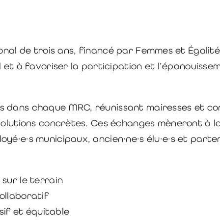
onal de trois ans, financé par Femmes et Égalit
al et à favoriser la participation et l’épanouiss
s dans chaque MRC, réunissant mairesses et con
 solutions concrètes. Ces échanges mèneront à l
yé·e·s municipaux, ancien·ne·s élu·e·s et parten
sur le terrain
ollaboratif
usif et équitable