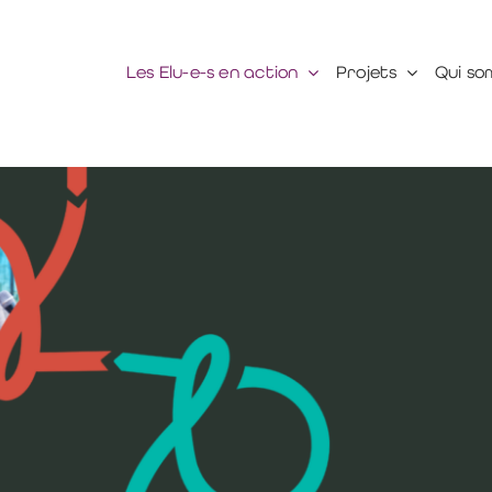
Les Elu-e-s en action
Projets
Qui so