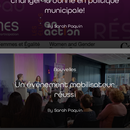
changer la donne en politique
municipale!
By
Sarah Paquin
Nouvelles
Un événement mobilisateur
réussi
By
Sarah Paquin