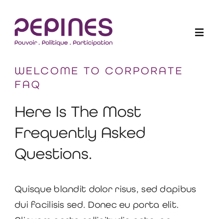
Skip
to
Togg
content
Navig
WELCOME TO CORPORATE
Les Elu-e-s en action
FAQ
Projets
Here Is The Most
Frequently Asked
Qui sommes-nous ?
Questions.
Blogue
Quisque blandit dolor risus, sed dapibus
Devenir membre
dui facilisis sed. Donec eu porta elit.